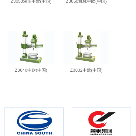
Z3050液压中欧(中国)
Z3050机械中欧(中国)
Z3040中欧(中国)
Z3032中欧(中国)
合作伙伴