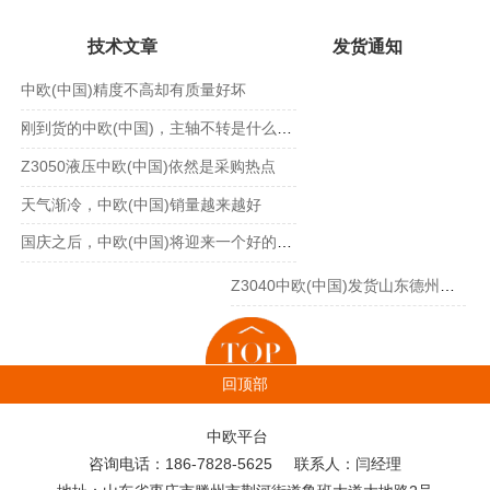
技术文章
发货通知
中欧(中国)精度不高却有质量好坏
刚到货的中欧(中国)，主轴不转是什么原因?
Z3050液压中欧(中国)依然是采购热点
天气渐冷，中欧(中国)销量越来越好
国庆之后，中欧(中国)将迎来一个好的势头
Z3040中欧(中国)发货山东德州张总
一台Z3080中欧(中国)发货四川成都
M618S平面磨床发货云南昆明
回顶部
Z3050中欧(中国)发货广东广州
中欧平台
毛总4H炮塔铣床发货
咨询电话：186-7828-5625 联系人：闫经理