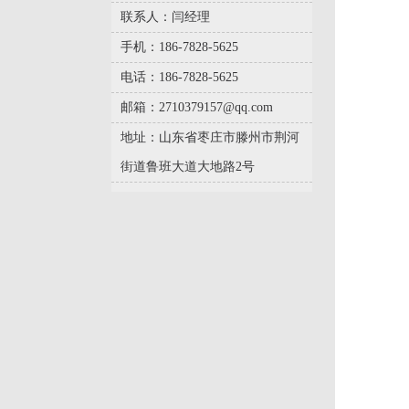
联系人：闫经理
手机：186-7828-5625
电话：186-7828-5625
邮箱：2710379157@qq.com
地址：山东省枣庄市滕州市荆河
街道鲁班大道大地路2号