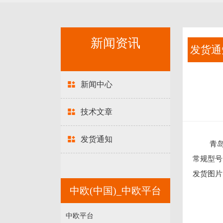
新闻资讯
发货通
新闻中心
技术文章
发货通知
青岛的
常规型号
发货图片
中欧(中国)_中欧平台
中欧平台