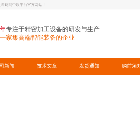
欢迎访问中欧平台官方网站！
5年
专注于精密加工设备的研发与生产
一家集高端智能装备的企业
司新闻
技术文章
发货通知
购前须