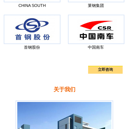
CHINA SOUTH
莱钢集团
首钢股份
中国南车
186-7828-5625
咨询电话：
立即咨询
关于我们