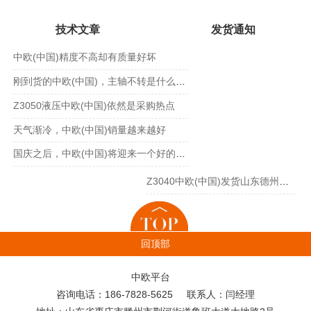
技术文章
发货通知
中欧(中国)精度不高却有质量好坏
刚到货的中欧(中国)，主轴不转是什么原因?
Z3050液压中欧(中国)依然是采购热点
天气渐冷，中欧(中国)销量越来越好
国庆之后，中欧(中国)将迎来一个好的势头
Z3040中欧(中国)发货山东德州张总
一台Z3080中欧(中国)发货四川成都
M618S平面磨床发货云南昆明
回顶部
Z3050中欧(中国)发货广东广州
中欧平台
毛总4H炮塔铣床发货
咨询电话：186-7828-5625 联系人：闫经理