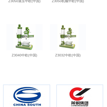
Z3050液压中欧(中国)
Z3050机械中欧(中国)
Z3040中欧(中国)
Z3032中欧(中国)
合作伙伴