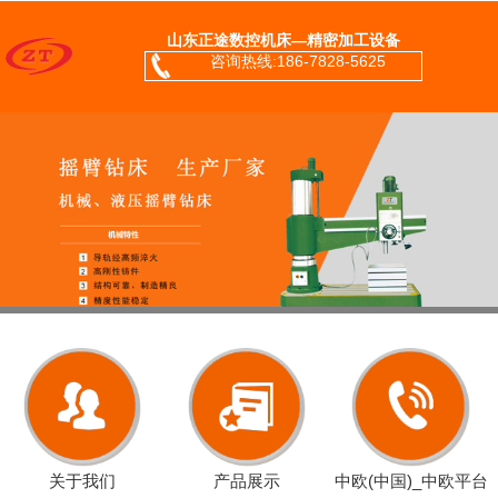
山东正途数控机床—精密加工设备
咨询热线:186-7828-5625
关于我们
产品展示
中欧(中国)_中欧平台