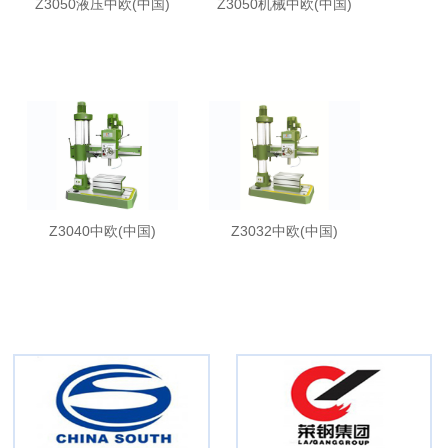
Z3050液压中欧(中国)
Z3050机械中欧(中国)
Z3040中欧(中国)
Z3032中欧(中国)
合作伙伴