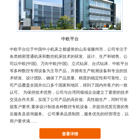
中欧平台
中欧平台位于中国中小机床之都盛誉的山东省滕州市，公司专注于
各类精密普通机床和数控机床技术的研发、设计、生产和销售。公
司以中欧(中国)、万向中欧(中国)、立式钻床、台式钻床、中欧平台
等多种数控专用设备为主导产品，并拥有生产检测设备和专业的技
术研发、设计团队，确保了产品质量、精度的稳定性和可靠性。公
司产品覆盖全国并出口多个国家和地区，得到了国内外客户的一致
认可。 为保持技术优势，公司与台湾同领域企业建立了紧密的技术
交流合作关系，实现了公司产品的高价值、高性能生产，同时可依
据客户要求,量体设计制造各种数控专机设备，并提供优质完善的售
后服务及咨询服务。 公司秉承品质制胜，服务优先的经营理念，以
用户要求满......
查看详情