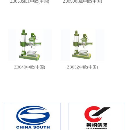
Z3050液压中欧(中国)
Z3050机械中欧(中国)
Z3040中欧(中国)
Z3032中欧(中国)
合作伙伴