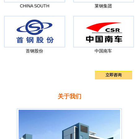
CHINA SOUTH
莱钢集团
首钢股份
中国南车
186-7828-5625
咨询电话：
立即咨询
关于我们