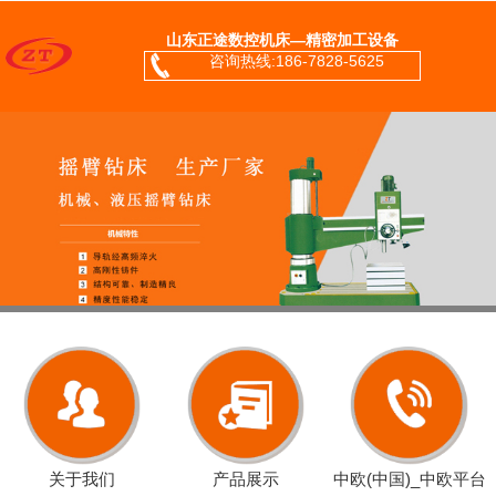
山东正途数控机床—精密加工设备
咨询热线:186-7828-5625
关于我们
产品展示
中欧(中国)_中欧平台