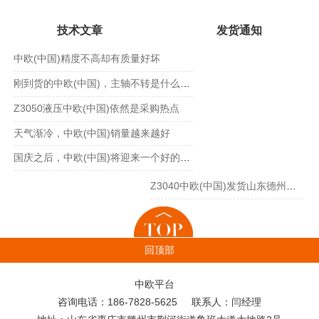
技术文章
发货通知
中欧(中国)精度不高却有质量好坏
刚到货的中欧(中国)，主轴不转是什么原因?
Z3050液压中欧(中国)依然是采购热点
天气渐冷，中欧(中国)销量越来越好
国庆之后，中欧(中国)将迎来一个好的势头
Z3040中欧(中国)发货山东德州张总
一台Z3080中欧(中国)发货四川成都
M618S平面磨床发货云南昆明
回顶部
Z3050中欧(中国)发货广东广州
中欧平台
毛总4H炮塔铣床发货
咨询电话：186-7828-5625 联系人：闫经理