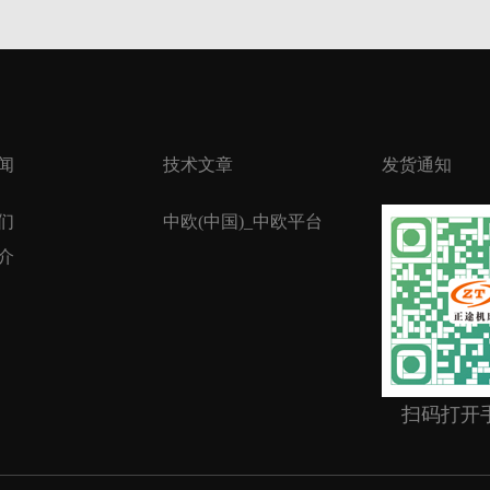
闻
技术文章
发货通知
们
中欧(中国)_中欧平台
介
扫码打开