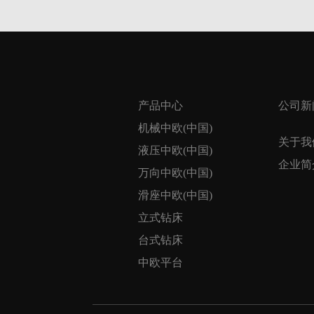
产品中心
公司新
机械中欧(中国)
关于我
液压中欧(中国)
企业简
万向中欧(中国)
滑座中欧(中国)
立式钻床
台式钻床
中欧平台