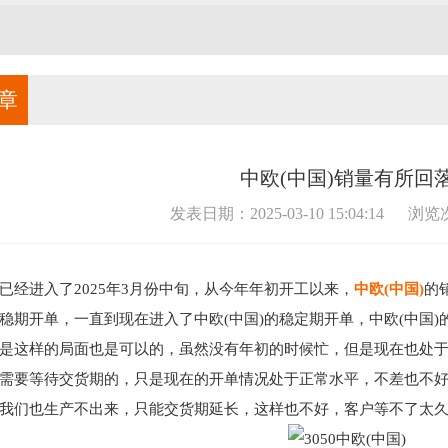
章
中欧(中国)销量有所回
发表日期：2025-03-10 15:04:14
浏览
进入了2025年3月份中旬，从今年年初开工以来，
中欧(中国)
的
稳期开单，一直到现在进入了中欧(中国)的稳定期开单，中欧(中国
是这样的局面也是可以的，虽然没有年初的时候忙，但是现在也处于
需要等待交货期的，只是现在的开单情况处于正常水平，不差也不
我们也生产不出来，只能交货期延长，这样也不好，客户等不了太