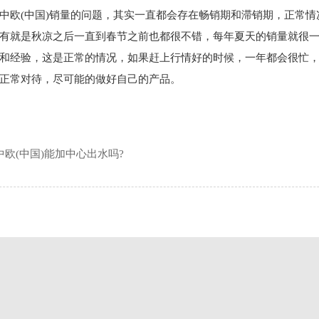
(中国)销量的问题，其实一直都会存在畅销期和滞销期，正常情
有就是秋凉之后一直到春节之前也都很不错，每年夏天的销量就很一
和经验，这是正常的情况，如果赶上行情好的时候，一年都会很忙
正常对待，尽可能的做好自己的产品。
中欧(中国)能加中心出水吗?