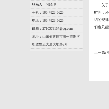
联系人：闫经理
关于中欧
时间，还
手机：186-7828-5625
结的规律
电话：186-7828-5625
们也只能
邮箱：2710379157@qq.com
地址：山东省枣庄市滕州市荆河
街道鲁班大道大地路2号
上一篇: