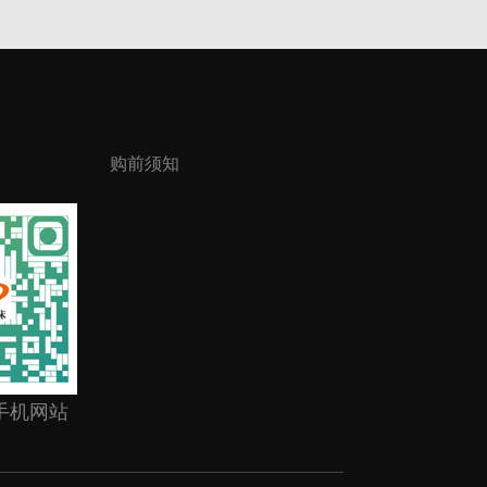
购前须知
手机网站