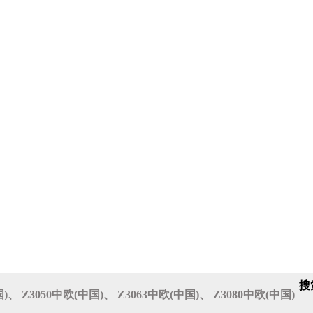
搜
国)
、
Z3050中欧(中国)
、
Z3063中欧(中国)
、
Z3080中欧(中国)