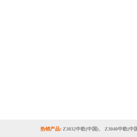
热销产品:
Z3032中欧(中国)
、
Z3040中欧(中