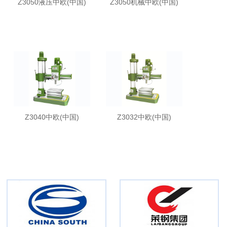
Z3050液压中欧(中国)
Z3050机械中欧(中国)
Z3040中欧(中国)
Z3032中欧(中国)
合作伙伴