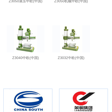
Z3050液压中欧(中国)
Z3050机械中欧(中国)
Z3040中欧(中国)
Z3032中欧(中国)
合作伙伴