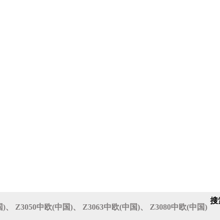
搜
国)
、
Z3050中欧(中国)
、
Z3063中欧(中国)
、
Z3080中欧(中国)