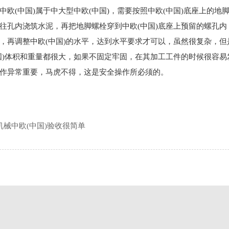
(中国)属于中大型中欧(中国)，需要按照中欧(中国)底座上的地
往孔内浇筑水泥，再把地脚螺栓穿到中欧(中国)底座上预留的螺孔内
，再调整中欧(中国)的水平，达到水平要求才可以，虽然很复杂，但
国)体积和重量都很大，如果不固定牢固，在其加工工件的时候很容易
作异常重要，马虎不得，这是安全操作所必须的。
机械中欧(中国)验收很简单