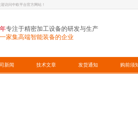
欢迎访问中欧平台官方网站！
5年
专注于精密加工设备的研发与生产
一家集高端智能装备的企业
司新闻
技术文章
发货通知
购前须