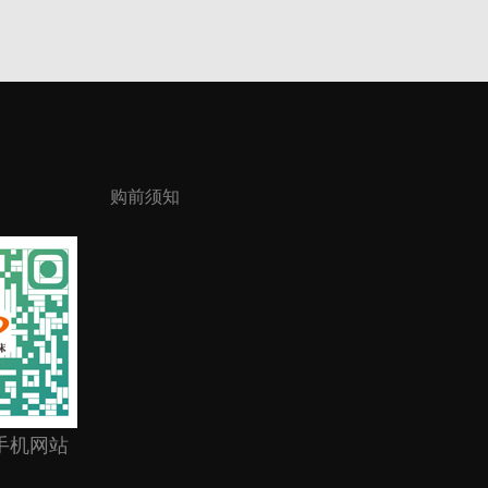
购前须知
手机网站