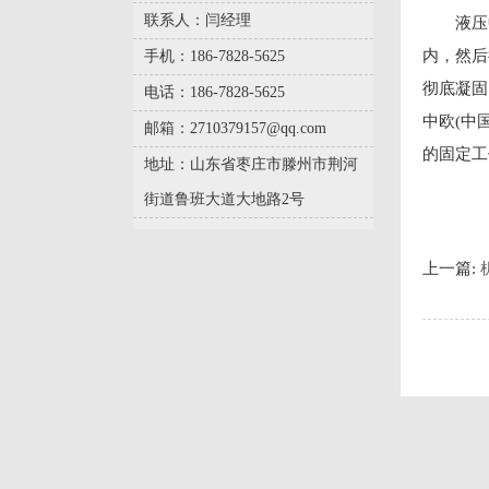
联系人：闫经理
液压中欧
内，然后
手机：186-7828-5625
彻底凝固
电话：186-7828-5625
中欧(中
邮箱：2710379157@qq.com
的固定工
地址：山东省枣庄市滕州市荆河
街道鲁班大道大地路2号
上一篇: