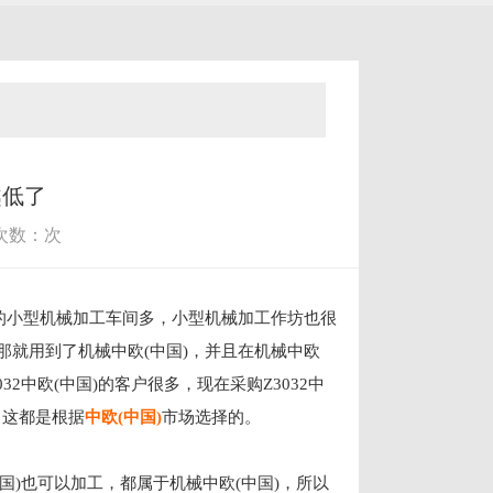
越低了
次数：次
的小型机械加工车间多，小型机械加工作坊也很
那就用到了机械中欧(中国)，并且在机械中欧
032中欧(中国)的客户很多，现在采购Z3032中
，这都是根据
中欧(中国)
市场选择的。
(中国)也可以加工，都属于机械中欧(中国)，所以