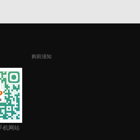
购前须知
手机网站