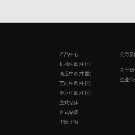
产品中心
公司新
机械中欧(中国)
关于我
液压中欧(中国)
企业简
万向中欧(中国)
滑座中欧(中国)
立式钻床
台式钻床
中欧平台