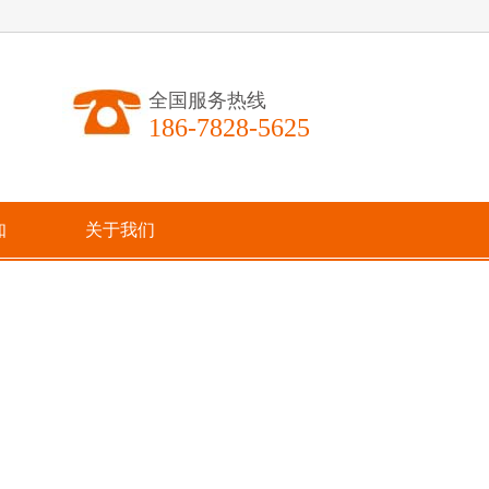
全国服务热线
186-7828-5625
知
关于我们