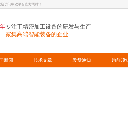
欢迎访问中欧平台官方网站！
5年
专注于精密加工设备的研发与生产
一家集高端智能装备的企业
司新闻
技术文章
发货通知
购前须