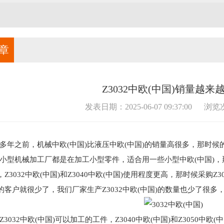
章
Z3032中欧(中国)销量越来
发表日期：2025-06-07 09:37:00
浏览
之前，机械中欧(中国)比液压中欧(中国)的销量高很多，那时候
小型机械加工厂都是在加工小型零件，适合用一些小型中欧(中国)，
，Z3032中欧(中国)和Z3040中欧(中国)使用程度更高，那时候采购Z3
)的客户就很少了，我们厂家生产Z3032中欧(中国)的数量也少了很多
032中欧(中国)可以加工的工件，Z3040中欧(中国)和Z3050中欧