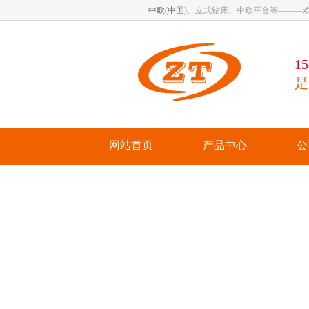
中欧(中国)
、立式钻床、中欧平台等———
1
是
网站首页
产品中心
公
中欧(中国)_中欧平台