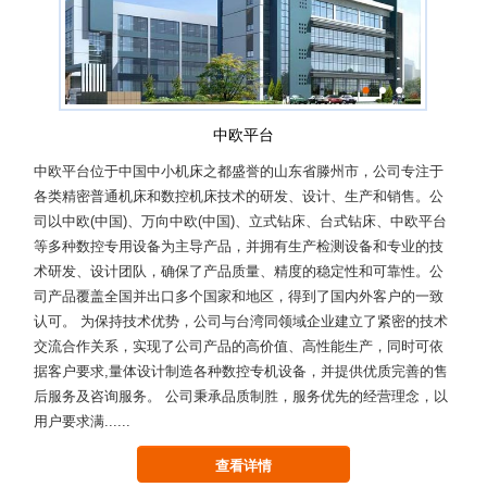
中欧平台
中欧平台位于中国中小机床之都盛誉的山东省滕州市，公司专注于
各类精密普通机床和数控机床技术的研发、设计、生产和销售。公
司以中欧(中国)、万向中欧(中国)、立式钻床、台式钻床、中欧平台
等多种数控专用设备为主导产品，并拥有生产检测设备和专业的技
术研发、设计团队，确保了产品质量、精度的稳定性和可靠性。公
司产品覆盖全国并出口多个国家和地区，得到了国内外客户的一致
认可。 为保持技术优势，公司与台湾同领域企业建立了紧密的技术
交流合作关系，实现了公司产品的高价值、高性能生产，同时可依
据客户要求,量体设计制造各种数控专机设备，并提供优质完善的售
后服务及咨询服务。 公司秉承品质制胜，服务优先的经营理念，以
用户要求满......
查看详情