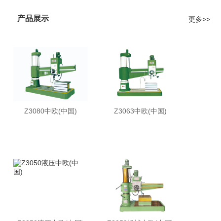
产品展示
更多>>
Z3080中欧(中国)
Z3063中欧(中国)