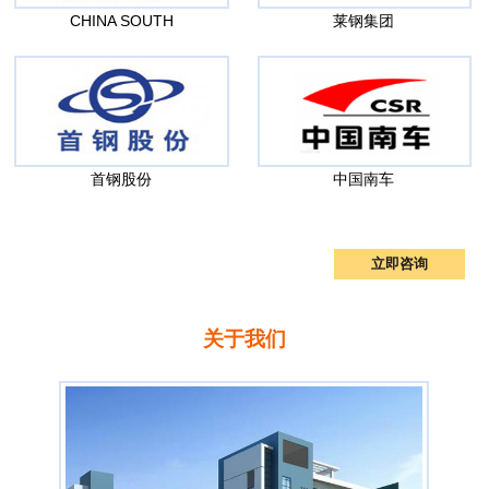
CHINA SOUTH
莱钢集团
首钢股份
中国南车
186-7828-5625
咨询电话：
立即咨询
关于我们