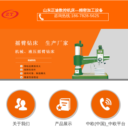
山东正途数控机床—精密加工设备
咨询热线:186-7828-5625
关于我们
产品展示
中欧(中国)_中欧平台