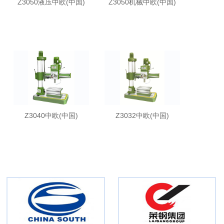
Z3050液压中欧(中国)
Z3050机械中欧(中国)
Z3040中欧(中国)
Z3032中欧(中国)
合作伙伴