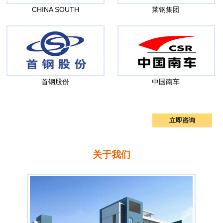
CHINA SOUTH
莱钢集团
首钢股份
中国南车
186-7828-5625
咨询电话：
立即咨询
关于我们