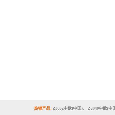
热销产品:
Z3032中欧(中国)
、
Z3040中欧(中