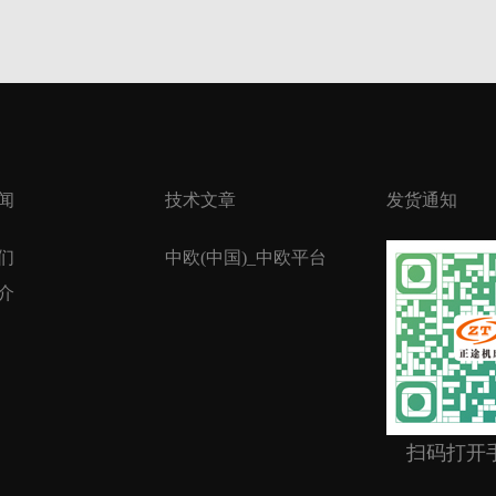
闻
技术文章
发货通知
们
中欧(中国)_中欧平台
介
扫码打开