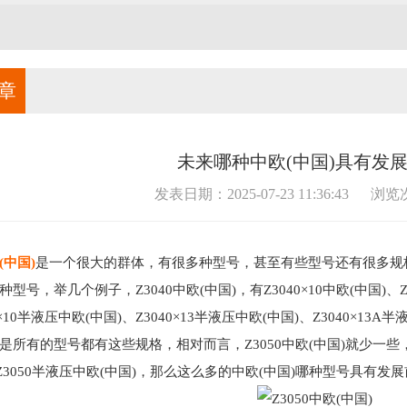
章
未来哪种中欧(中国)具有发展
发表日期：2025-07-23 11:36:43
浏览
(中国)
是一个很大的群体，有很多种型号，甚至有些型号还有很多规格
型号，举几个例子，Z3040中欧(中国)，有Z3040×10中欧(中国)、Z30
0×10半液压中欧(中国)、Z3040×13半液压中欧(中国)、Z3040×13A
是所有的型号都有这些规格，相对而言，Z3050中欧(中国)就少一些，例
、Z3050半液压中欧(中国)，那么这么多的中欧(中国)哪种型号具有