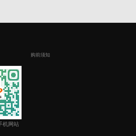
购前须知
手机网站