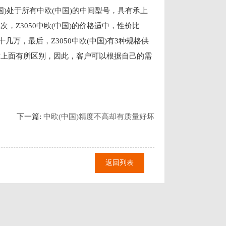
国)处于所有中欧(中国)的中间型号，具有承上
Z3050中欧(中国)的价格适中，性价比
万，最后，Z3050中欧(中国)有3种规格供
作上面有所区别，因此，客户可以根据自己的需
下一篇:
中欧(中国)精度不高却有质量好坏
返回列表