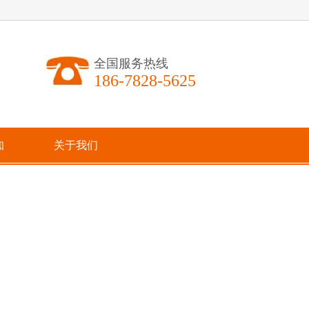
全国服务热线
186-7828-5625
知
关于我们