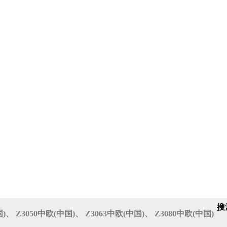
搜
国)
、
Z3050中欧(中国)
、
Z3063中欧(中国)
、
Z3080中欧(中国)