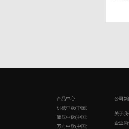
产品中心
公司新
机械中欧(中国)
关于我
液压中欧(中国)
企业简
万向中欧(中国)