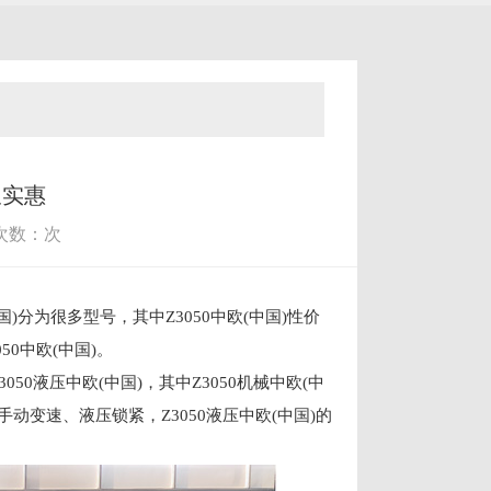
又实惠
次数：次
)分为很多型号，其中Z3050中欧(中国)性价
50中欧(中国)。
3050液压中欧(中国)，其中Z3050机械中欧(中
手动变速、液压锁紧，Z3050液压中欧(中国)的