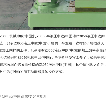
50机械中欧(中国)比Z3050半液压中欧(中国)和Z3050液压中欧(
宜，只有Z3050液压中欧(中国)价格的一半左右，这样的价格很诱人，并
国)加工同样的工件，只是没有Z3050液压中欧(中国)的加工效率高
会选择采购Z3050机械中欧(中国)，毕竟价格便宜太多了，如果平
追求效率而选择高价格的Z3050液压中欧(中国)，这个情况因人而
种中欧(中国)的加工功能和具体操作方式。
中型中欧(中国)比较受客户欢迎