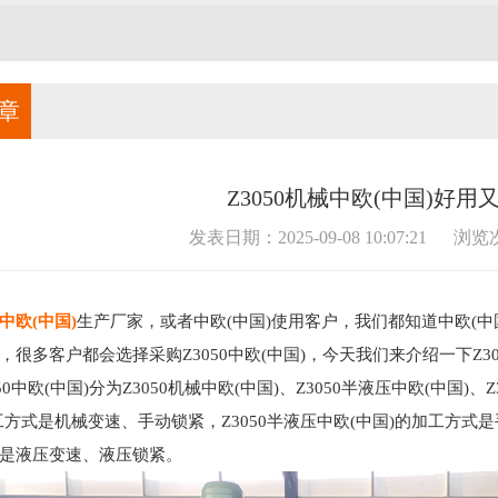
章
Z3050机械中欧(中国)好用
发表日期：2025-09-08 10:07:21
浏览
中欧(中国)
生产厂家，或者中欧(中国)使用客户，我们都知道中欧(中国
，很多客户都会选择采购Z3050中欧(中国)，今天我们来介绍一下Z30
中欧(中国)分为Z3050机械中欧(中国)、Z3050半液压中欧(中国)、Z
工方式是机械变速、手动锁紧，Z3050半液压中欧(中国)的加工方式是
是液压变速、液压锁紧。