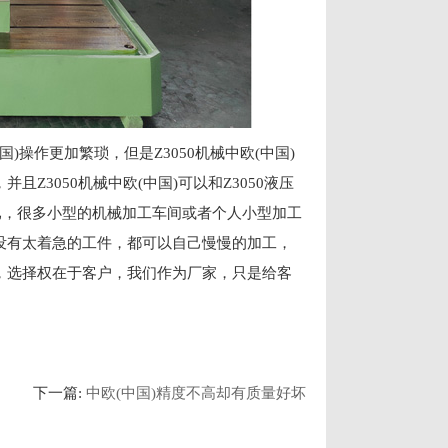
中国)操作更加繁琐，但是Z3050机械中欧(中国)
且Z3050机械中欧(中国)可以和Z3050液压
而已，很多小型的机械加工车间或者个人小型加工
时没有太着急的工件，都可以自己慢慢的加工，
异，选择权在于客户，我们作为厂家，只是给客
下一篇:
中欧(中国)精度不高却有质量好坏