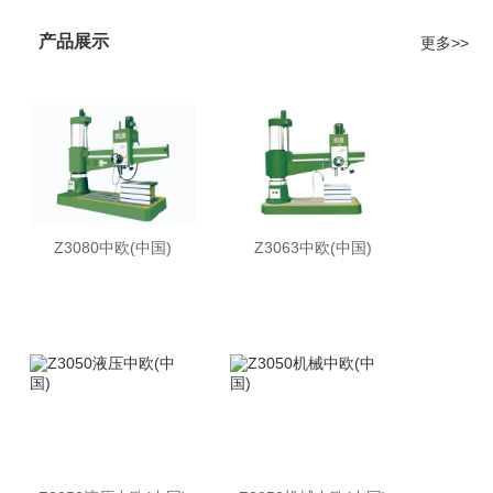
产品展示
更多>>
Z3080中欧(中国)
Z3063中欧(中国)