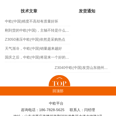
技术文章
发货通知
中欧(中国)精度不高却有质量好坏
刚到货的中欧(中国)，主轴不转是什么原因?
Z3050液压中欧(中国)依然是采购热点
天气渐冷，中欧(中国)销量越来越好
国庆之后，中欧(中国)将迎来一个好的势头
Z3040中欧(中国)发货山东德州张总
一台Z3080中欧(中国)发货四川成都
M618S平面磨床发货云南昆明
回顶部
Z3050中欧(中国)发货广东广州
中欧平台
毛总4H炮塔铣床发货
咨询电话：186-7828-5625 联系人：闫经理