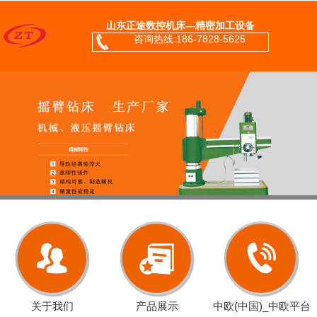
山东正途数控机床—精密加工设备
咨询热线:186-7828-5625
关于我们
产品展示
中欧(中国)_中欧平台