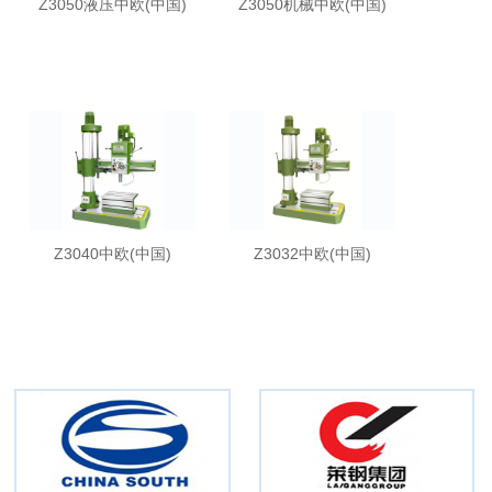
Z3050液压中欧(中国)
Z3050机械中欧(中国)
Z3040中欧(中国)
Z3032中欧(中国)
合作伙伴