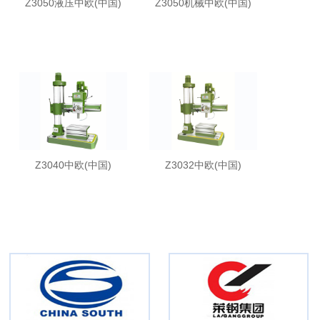
Z3050液压中欧(中国)
Z3050机械中欧(中国)
Z3040中欧(中国)
Z3032中欧(中国)
合作伙伴