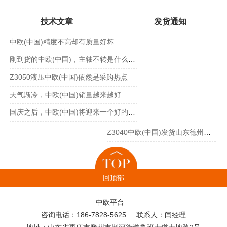
技术文章
发货通知
中欧(中国)精度不高却有质量好坏
刚到货的中欧(中国)，主轴不转是什么原因?
Z3050液压中欧(中国)依然是采购热点
天气渐冷，中欧(中国)销量越来越好
国庆之后，中欧(中国)将迎来一个好的势头
Z3040中欧(中国)发货山东德州张总
一台Z3080中欧(中国)发货四川成都
M618S平面磨床发货云南昆明
回顶部
Z3050中欧(中国)发货广东广州
中欧平台
毛总4H炮塔铣床发货
咨询电话：186-7828-5625 联系人：闫经理