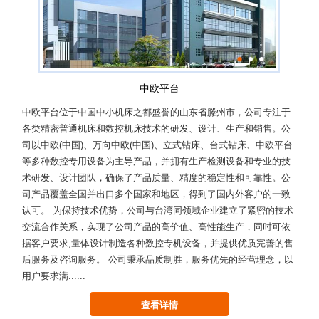
中欧平台
中欧平台位于中国中小机床之都盛誉的山东省滕州市，公司专注于
各类精密普通机床和数控机床技术的研发、设计、生产和销售。公
司以中欧(中国)、万向中欧(中国)、立式钻床、台式钻床、中欧平台
等多种数控专用设备为主导产品，并拥有生产检测设备和专业的技
术研发、设计团队，确保了产品质量、精度的稳定性和可靠性。公
司产品覆盖全国并出口多个国家和地区，得到了国内外客户的一致
认可。 为保持技术优势，公司与台湾同领域企业建立了紧密的技术
交流合作关系，实现了公司产品的高价值、高性能生产，同时可依
据客户要求,量体设计制造各种数控专机设备，并提供优质完善的售
后服务及咨询服务。 公司秉承品质制胜，服务优先的经营理念，以
用户要求满......
查看详情