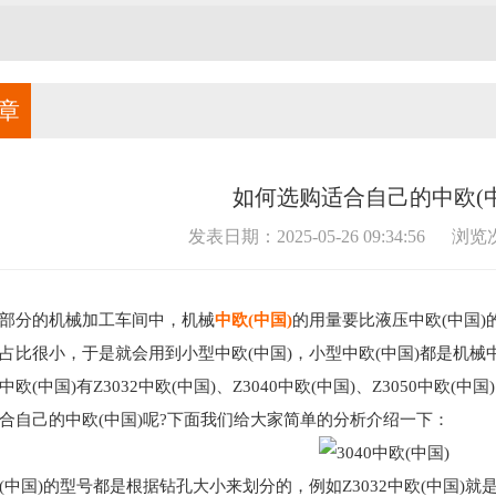
章
如何选购适合自己的中欧(中
发表日期：2025-05-26 09:34:56
浏览
分的机械加工车间中，机械
中欧(中国)
的用量要比液压中欧(中国
占比很小，于是就会用到小型中欧(中国)，小型中欧(中国)都是机械中
欧(中国)有Z3032中欧(中国)、Z3040中欧(中国)、Z3050中欧
合自己的中欧(中国)呢?下面我们给大家简单的分析介绍一下：
国)的型号都是根据钻孔大小来划分的，例如Z3032中欧(中国)就是最