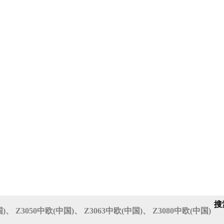
搜
国)
、
Z3050中欧(中国)
、
Z3063中欧(中国)
、
Z3080中欧(中国)