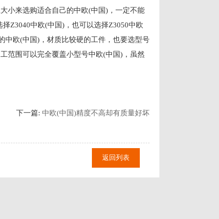
径大小来选购适合自己的中欧(中国)，一定不能
3040中欧(中国)，也可以选择Z3050中欧
的中欧(中国)，材质比较硬的工件，也要选型号
加工范围可以完全覆盖小型号中欧(中国)，虽然
下一篇:
中欧(中国)精度不高却有质量好坏
返回列表