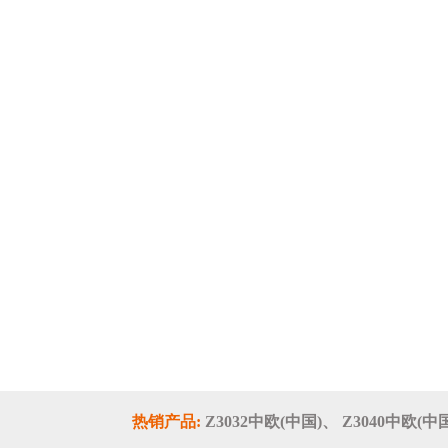
热销产品:
Z3032中欧(中国)
、
Z3040中欧(中