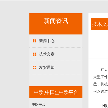
新闻资讯
技术文
新闻中心
技术文章
发货通知
在大部
大型工件
些，机械中
何选购适
中欧(中国)_中欧平台
中欧平台
中欧(中