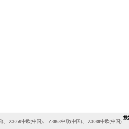
搜
国)
、
Z3050中欧(中国)
、
Z3063中欧(中国)
、
Z3080中欧(中国)