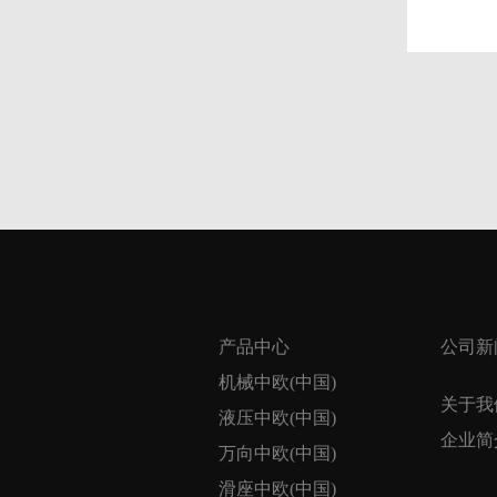
产品中心
公司新
机械中欧(中国)
关于我
液压中欧(中国)
企业简
万向中欧(中国)
滑座中欧(中国)