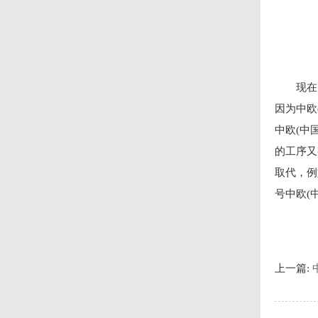
现在的中
因为中欧
中欧(中
的工序又
取代，例如
号中欧(
上一篇: