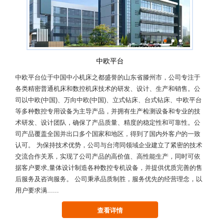
中欧平台
中欧平台位于中国中小机床之都盛誉的山东省滕州市，公司专注于
各类精密普通机床和数控机床技术的研发、设计、生产和销售。公
司以中欧(中国)、万向中欧(中国)、立式钻床、台式钻床、中欧平台
等多种数控专用设备为主导产品，并拥有生产检测设备和专业的技
术研发、设计团队，确保了产品质量、精度的稳定性和可靠性。公
司产品覆盖全国并出口多个国家和地区，得到了国内外客户的一致
认可。 为保持技术优势，公司与台湾同领域企业建立了紧密的技术
交流合作关系，实现了公司产品的高价值、高性能生产，同时可依
据客户要求,量体设计制造各种数控专机设备，并提供优质完善的售
后服务及咨询服务。 公司秉承品质制胜，服务优先的经营理念，以
用户要求满......
查看详情