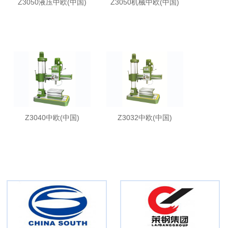
Z3050液压中欧(中国)
Z3050机械中欧(中国)
Z3040中欧(中国)
Z3032中欧(中国)
合作伙伴