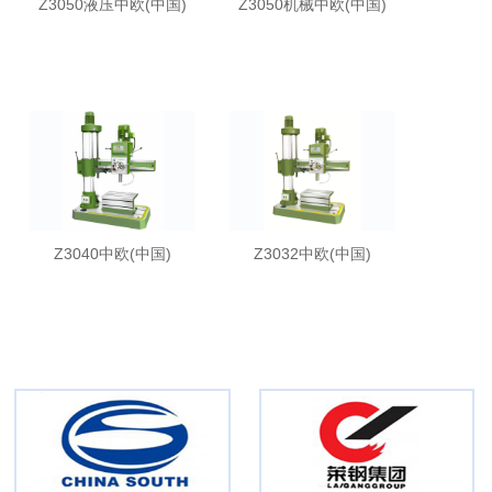
Z3050液压中欧(中国)
Z3050机械中欧(中国)
Z3040中欧(中国)
Z3032中欧(中国)
合作伙伴