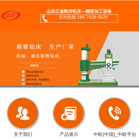
山东正途数控机床—精密加工设备
咨询热线:186-7828-5625
关于我们
产品展示
中欧(中国)_中欧平台