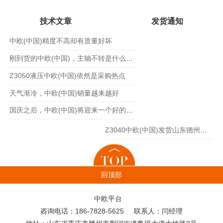
技术文章
发货通知
中欧(中国)精度不高却有质量好坏
刚到货的中欧(中国)，主轴不转是什么原因?
Z3050液压中欧(中国)依然是采购热点
天气渐冷，中欧(中国)销量越来越好
国庆之后，中欧(中国)将迎来一个好的势头
Z3040中欧(中国)发货山东德州张总
一台Z3080中欧(中国)发货四川成都
M618S平面磨床发货云南昆明
回顶部
Z3050中欧(中国)发货广东广州
中欧平台
毛总4H炮塔铣床发货
咨询电话：186-7828-5625 联系人：闫经理