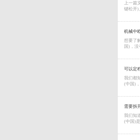
上一篇
键松开)
机械中欧
想要了
国)，没
可以定程
我们都
(中国)
需要拆开
我们知
(中国)