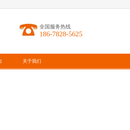
全国服务热线
186-7828-5625
知
关于我们