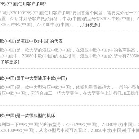
00中欧(中国)使用客户多吗?
问到Z30100中欧(中国)使用客户多吗?要回答这个问题，需要先介绍一下中欧
置，然后才好给客户做好解答，中欧(中国)的型号有Z3032中欧(中国)、Z304
Z3080中欧(中国)、Z30100中欧(中国)......
[了解更多]
0中欧(中国)是液压中欧(中国)的代表
0中欧(中国)是一款大型的液压中欧(中国)，在液压中欧(中国)中的名声很高
(中国)中，Z3080中欧(中国)的地位很高，液压中欧(中国)的型号有Z3050中欧
[了解更多]
3中欧(中国)属于中大型液压中欧(中国)
63中欧(中国)是一款中大型液压中欧(中国)，体积和重量都很大，一般的
压中欧(中国)，它适合加工一些大型零件，在大型零件上进行孔加工操作...
0中欧(中国)是一款很典型的机床
列举一下中欧(中国)的所有型号：Z3032中欧(中国)、Z3040中欧(中国)、Z30
、Z30100中欧(中国)，从这些型号中就可以看出，Z3050中欧(中国)处于中间型号