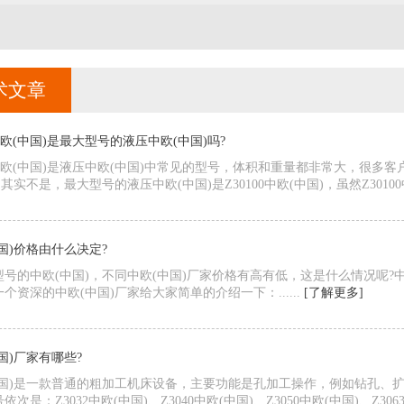
术文章
0中欧(中国)是最大型号的液压中欧(中国)吗?
0中欧(中国)是液压中欧(中国)中常见的型号，体积和重量都非常大，很多客户
，其实不是，最大型号的液压中欧(中国)是Z30100中欧(中国)，虽然Z30100中
国)价格由什么决定?
型号的中欧(中国)，不同中欧(中国)厂家价格有高有低，这是什么情况呢?
个资深的中欧(中国)厂家给大家简单的介绍一下：......
[了解更多]
国)厂家有哪些?
中国)是一款普通的粗加工机床设备，主要功能是孔加工操作，例如钻孔、
次是：Z3032中欧(中国)、Z3040中欧(中国)、Z3050中欧(中国)、Z3063中欧