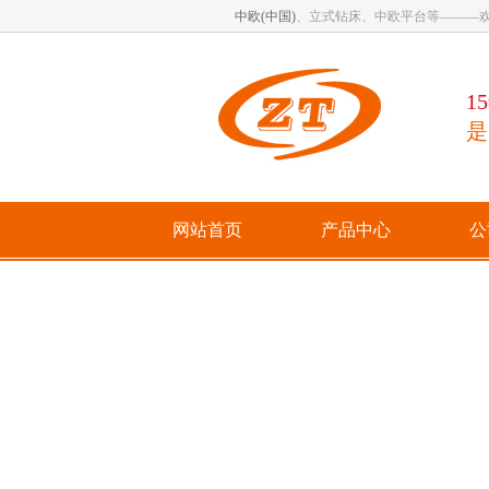
中欧(中国)
、立式钻床、中欧平台等———
1
是
网站首页
产品中心
公
中欧(中国)_中欧平台